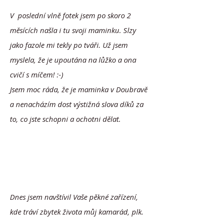
V poslední vlně fotek jsem po skoro 2
měsících našla i tu svoji maminku. Slzy
jako fazole mi tekly po tváři. Už jsem
myslela, že je upoutána na lůžko a ona
cvičí s míčem! :-)
Jsem moc ráda, že je maminka v Doubravě
a nenacházím dost výstižná slova díků za
to, co jste schopni a ochotni dělat.
Dnes jsem navštívil Vaše pěkné zařízení,
kde tráví zbytek života můj kamarád, plk.