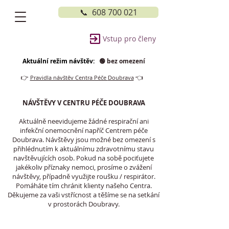
📞 608 700 021
Vstup pro členy
Aktuální režim návštěv:
🟢 bez omezení
👉
👈
Pravidla návštěv Centra Péče
Doubrava
NÁVŠTĚVY V CENTRU PÉČE DOUBRAVA
Aktuálně neevidujeme žádné respirační ani
infekční onemocnění napříč Centrem péče
Doubrava. Návštěvy jsou možné bez omezení s
přihlédnutím k aktuálnímu zdravotnímu stavu
navštěvujících osob. Pokud na sobě pociťujete
jakékoliv příznaky nemoci, prosíme o zvážení
návštěvy, případně využijte roušku / respirátor.
Pomáháte tím chránit klienty našeho Centra.
Děkujeme za vaši vstřícnost a těšíme se na setkání
v prostorách Doubravy.