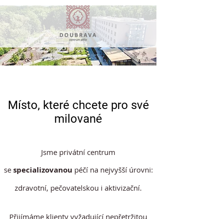
Místo, které chcete pro své
milované
Jsme privátní centrum
se
specializovanou
péčí na nejvyšší úrovni:
zdravotní, pečovatelskou i aktivizační.
Přijímáme klienty vyžadující nepřetržitou