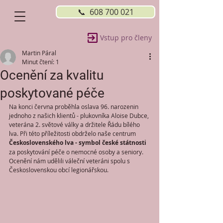
📞 608 700 021
Vstup pro členy
Martin Páral
Minut čtení: 1
Ocenění za kvalitu
poskytované péče
Na konci června proběhla oslava 96. narozenin 
jednoho z našich klientů - plukovníka Aloise Dubce, 
veterána 2. světové války a držitele Řádu bílého 
lva. Při této příležitosti obdrželo naše centrum 
Československého lva - symbol české státnosti
za poskytování péče o nemocné osoby a seniory. 
Ocenění nám udělili váleční veteráni spolu s 
Československou obcí legionářskou.