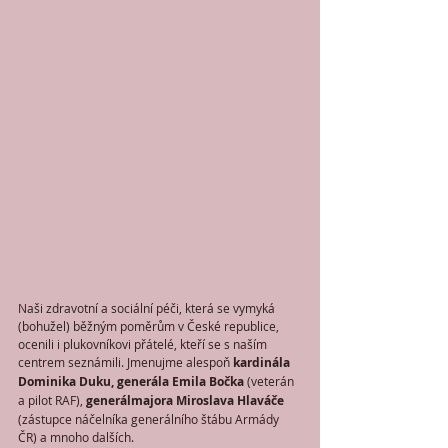
Naši zdravotní a sociální péči, která se vymyká 
(bohužel) běžným poměrům v České republice, 
ocenili i plukovníkovi přátelé, kteří se s naším 
centrem seznámili. Jmenujme alespoň 
kardinála 
Dominika Duku, generála Emila Bočka
 (veterán 
a pilot RAF), 
generálmajora Miroslava Hlaváče
(zástupce náčelníka generálního štábu Armády 
ČR) a mnoho dalších.